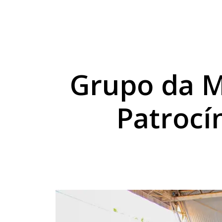
Nova Olímpia tem bo
ExpoGoio 2026 começ
MEC começa a convocar
Grupo da M
Patrocí