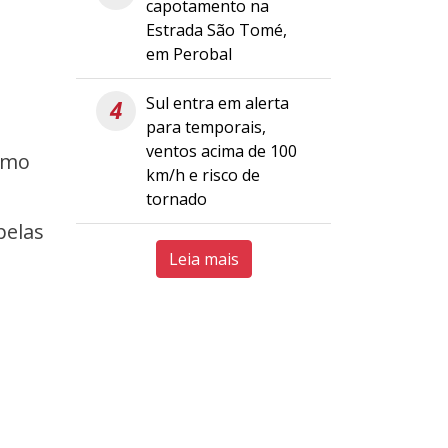
capotamento na
Estrada São Tomé,
em Perobal
Sul entra em alerta
4
para temporais,
ventos acima de 100
ismo
km/h e risco de
tornado
pelas
Leia mais