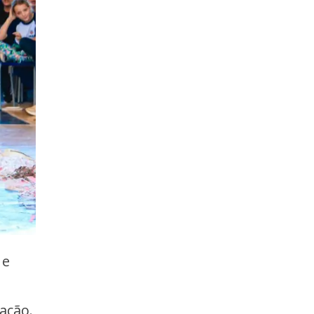
 e
ação.