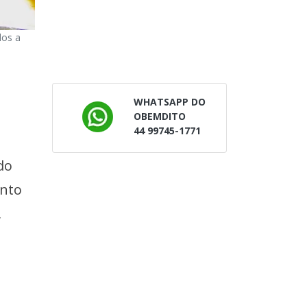
dos a
WHATSAPP DO
OBEMDITO
44 99745-1771
do
ento
,