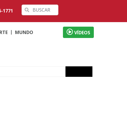
5-1771
RTE
MUNDO
VÍDEOS
capotado
 PR