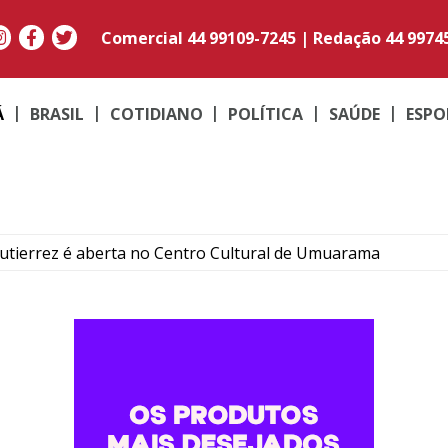
Comercial
44 99109-7245
|
Redação
44 9974
Á
BRASIL
COTIDIANO
POLÍTICA
SAÚDE
ESPO
utierrez é aberta no Centro Cultural de Umuarama
derniza climatização e iluminação de colégios da região
or nota do Ideb em duas décadas e supera média nacional
: vídeo mostra perseguição da PRF que termina com carro 
ilionária de pasta base de cocaína escondida em carreta no