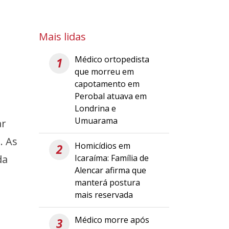
Mais lidas
Médico ortopedista
1
que morreu em
capotamento em
Perobal atuava em
Londrina e
Umuarama
ar
. As
Homicídios em
2
Icaraíma: Família de
da
Alencar afirma que
manterá postura
mais reservada
Médico morre após
3