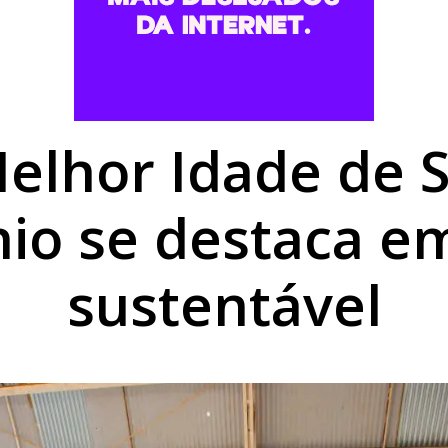
lão premiado com R$ 52,8 mil na quina da Mega-Sena
a nesta sexta com César Menotti & Fabiano e programação 
 lista de espera do Fies nesta sexta-feira
elhor Idade de S
nio se destaca em
sustentável