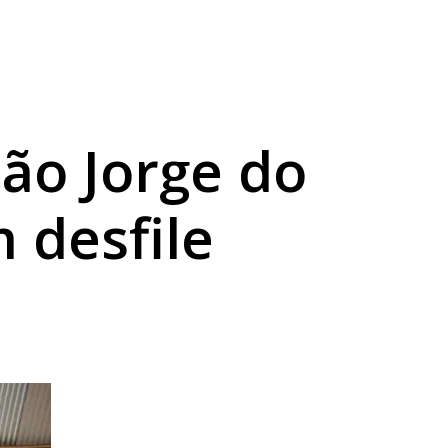
gratuita
ão Jorge do
 desfile