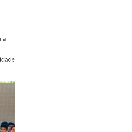
u a
vidade