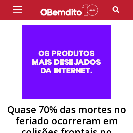
Skip
to
content
Quase 70% das mortes no
feriado ocorreram em
colisões frontais no