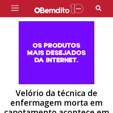
Skip
to
content
Velório da técnica de
enfermagem morta em
capotamento acontece em