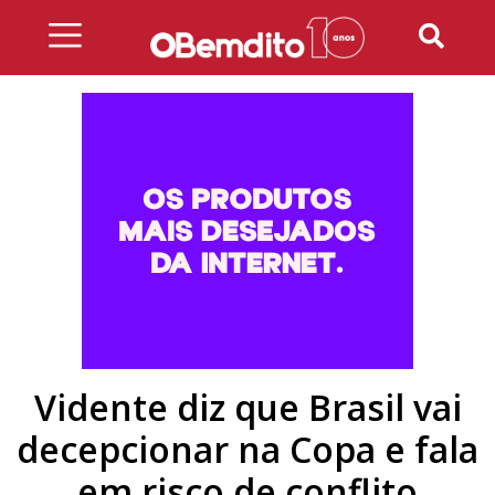
Skip
to
content
Vidente diz que Brasil vai
decepcionar na Copa e fala
em risco de conflito