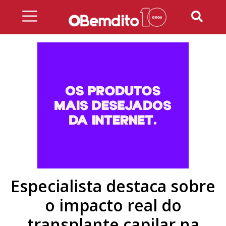
Skip
to
content
Especialista destaca sobre
o impacto real do
transplante capilar na