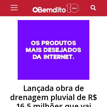
Skip
to
content
Lançada obra de
drenagem pluvial de R$
16,5 milhões que vai