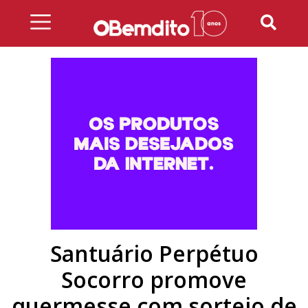
Skip
to
content
Santuário Perpétuo
Socorro promove
quermesse com sorteio de