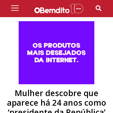
Skip
to
content
Mulher descobre que
aparece há 24 anos como
‘presidente da República’