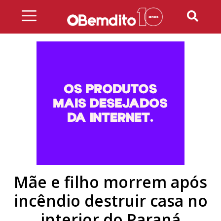
Skip
to
content
Mãe e filho morrem após
incêndio destruir casa no
interior do Paraná