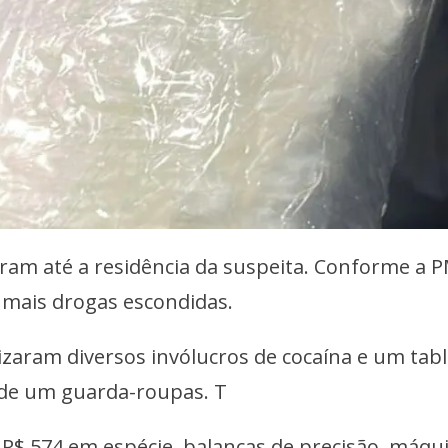
oram até a residência da suspeita. Conforme a P
a mais drogas escondidas.
lizaram diversos invólucros de cocaína e um tab
 de um guarda-roupas. T
$ 574 em espécie, balanças de precisão, máqu