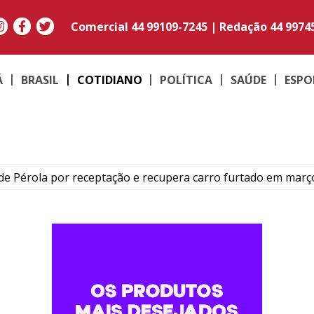
Comercial
44 99109-7245
|
Redação
44 9974
Á
BRASIL
COTIDIANO
POLÍTICA
SAÚDE
ESPO
e Pérola por receptação e recupera carro furtado em març
to do médico Jan Stegmann Filho serão realizados neste s
o suspeito de furtar caminhonetes na região de Umuarama
PM em moto adulterada que acumulava mais de R$ 22 mil em
contram maconha e PM apreende moto adulterada em Perob