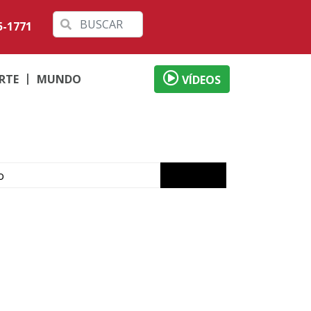
5-1771
RTE
MUNDO
VÍDEOS
o
ábado em Londrina
 débitos
al