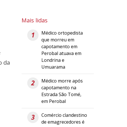
Mais lidas
Médico ortopedista
1
que morreu em
capotamento em
e
Perobal atuava em
Londrina e
o da
Umuarama
Médico morre após
2
capotamento na
Estrada São Tomé,
em Perobal
Comércio clandestino
3
de emagrecedores é