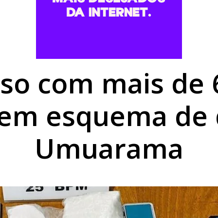
romisso com Goioerê durante a Expo Goio, que começa nest
mais baratos em Umuarama, mas gás de cozinha mantém est
utierrez é aberta no Centro Cultural de Umuarama
eso com mais de
 em esquema de 
Umuarama