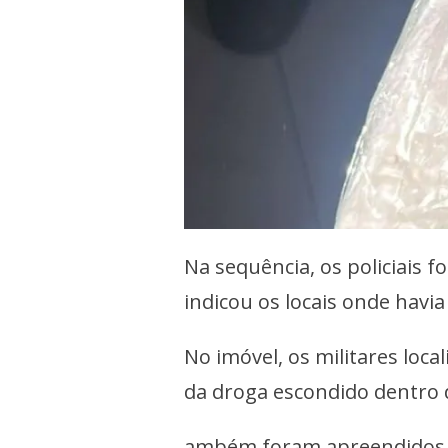
Na sequência, os policiais f
indicou os locais onde havi
No imóvel, os militares loca
da droga escondido dentro
ambém foram apreendidos R