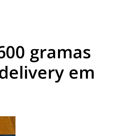
a sexta
abilidade
 600 gramas
delivery em