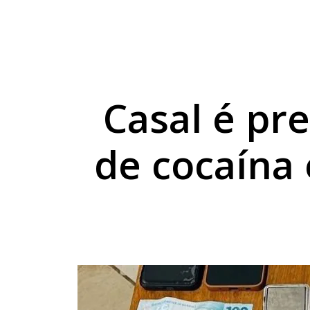
Sicredi reforça comp
Combustíveis ficam 
Exposição de Lucas B
Casal é pr
de cocaína