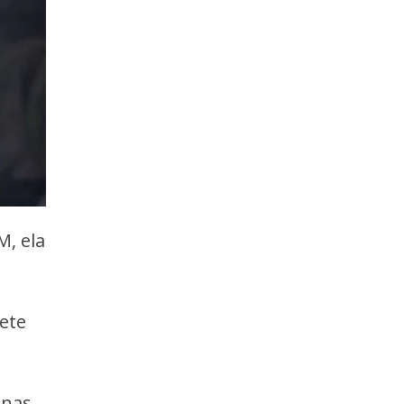
M, ela
lete
inas