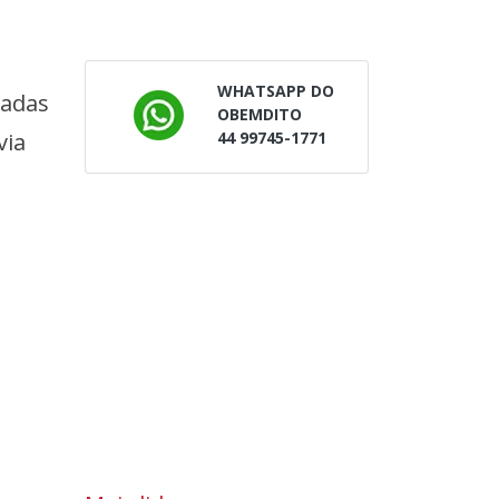
WHATSAPP DO
tadas
OBEMDITO
44 99745-1771
via