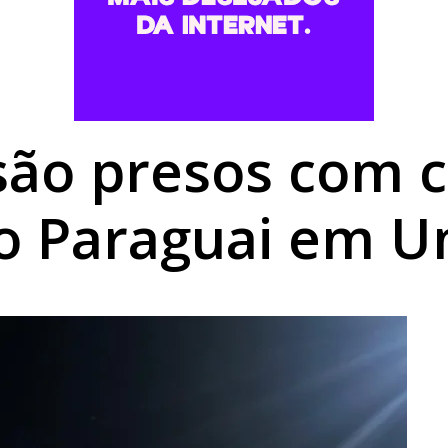
a a fronteira: LG Importados segue com grandes ofertas a
umano é nutrição completa e proteção para a vida toda
be o Magnus no último jogo da primeira fase da Liga Naci
são presos com 
do Paraguai em 