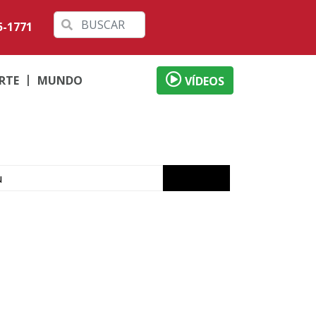
5-1771
RTE
MUNDO
VÍDEOS
u
de
m Ivaté