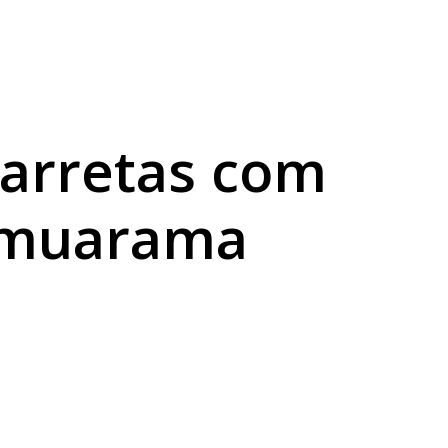
té domingo
onal
carretas com
Umuarama