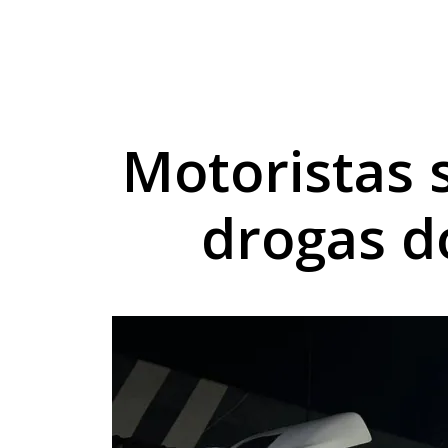
Crazy Week moviment
Amamentação: leite h
Umuarama Futsal rece
Motoristas 
drogas 