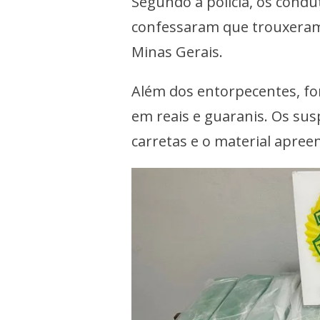
Segundo a polícia, os cond
confessaram que trouxeram
Minas Gerais.
Além dos entorpecentes, fo
em reais e guaranis. Os su
carretas e o material apreen