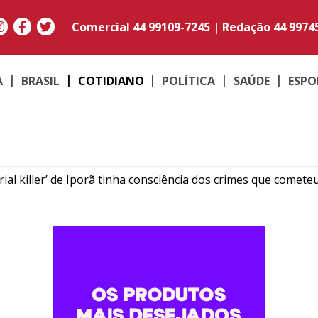
Comercial
44 99109-7245
|
Redação
44 9974
Á
BRASIL
COTIDIANO
POLÍTICA
SAÚDE
ESPO
rial killer’ de Iporã tinha consciência dos crimes que comete
ega a Umuarama e conquista clientes pelo sabor e praticida
os, 65kg de carne, itens de camping e toda fiação de casa e
rocura a PM após ser agredido por três venezuelanos
or homicídio que rompeu a tornozeleira se apresenta à PM