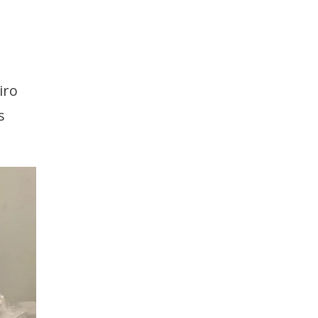
e
iro
s