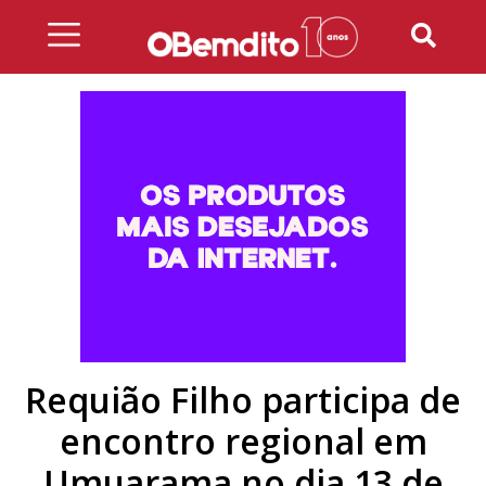
Skip
to
content
Requião Filho participa de
encontro regional em
Umuarama no dia 13 de