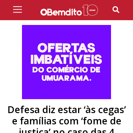
Skip
to
content
Defesa diz estar ‘às cegas’
e famílias com ‘fome de
justiça’ no caso das 4