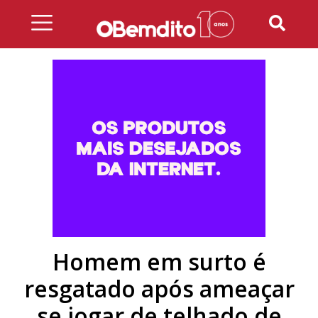
Skip
to
content
Homem em surto é
resgatado após ameaçar
se jogar de telhado de