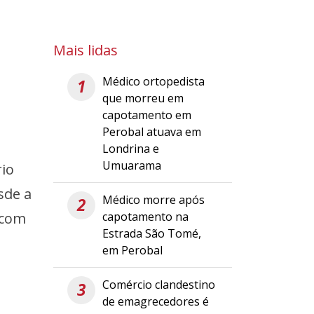
Mais lidas
Médico ortopedista
1
que morreu em
capotamento em
Perobal atuava em
Londrina e
Umuarama
rio
sde a
Médico morre após
2
capotamento na
 com
Estrada São Tomé,
em Perobal
Comércio clandestino
3
de emagrecedores é