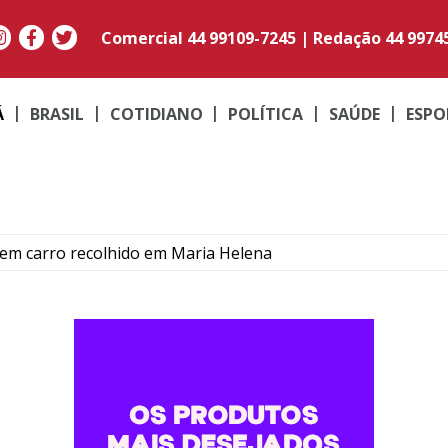
Comercial
44 99109-7245
|
Redação
44 9974
Á
BRASIL
COTIDIANO
POLÍTICA
SAÚDE
ESPO
em carro recolhido em Maria Helena
ráfico durante operação em Altônia
muarama segue aberto até as 17h neste sábado de véspera 
e Pérola por receptação e recupera carro furtado em març
to do médico Jan Stegmann Filho serão realizados neste s