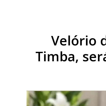
Acidente expõe grup
Adolescente foge da 
Cães farejadores en
Velório 
Timba, ser