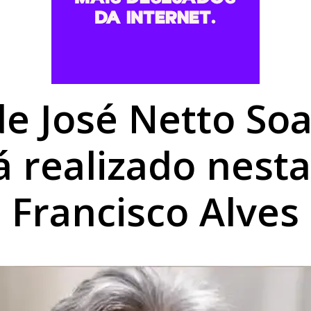
o suspeito de furtar caminhonetes na região de Umuarama
PM em moto adulterada que acumulava mais de R$ 22 mil em
contram maconha e PM apreende moto adulterada em Perob
de José Netto Soa
á realizado nest
Francisco Alves