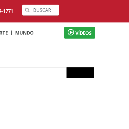
5-1771
RTE
MUNDO
VÍDEOS
de Dia dos Pais
o
ábado em Londrina