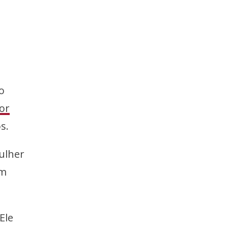
o
or
s.
ulher
em
Ele