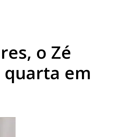
 débitos
al
res, o Zé
a quarta em