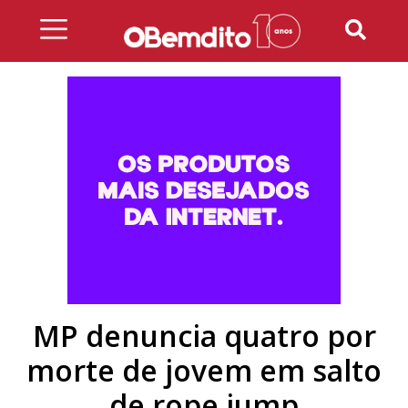
Skip
to
content
MP denuncia quatro por
morte de jovem em salto
de rope jump