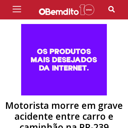
Skip
to
content
Motorista morre em grave
acidente entre carro e
caminhão na PR-239