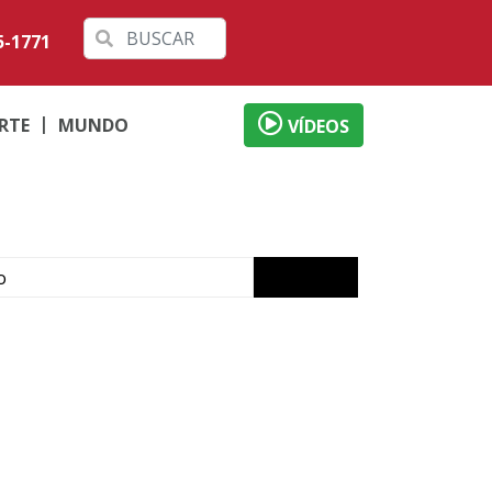
5-1771
RTE
MUNDO
VÍDEOS
o
ábado em Londrina
 débitos
al