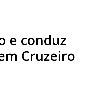
a sexta
abilidade
co e conduz
em Cruzeiro