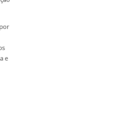
 por
os
a e