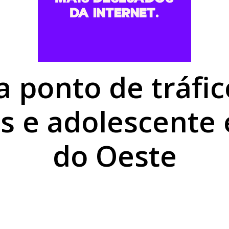
romisso com Goioerê durante a Expo Goio, que começa nest
mais baratos em Umuarama, mas gás de cozinha mantém est
utierrez é aberta no Centro Cultural de Umuarama
 ponto de tráfi
s e adolescente 
do Oeste