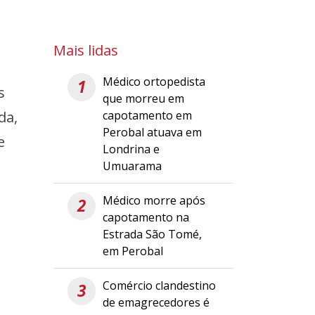
Mais lidas
Médico ortopedista
1
s
que morreu em
capotamento em
da,
Perobal atuava em
e
Londrina e
Umuarama
Médico morre após
2
capotamento na
Estrada São Tomé,
em Perobal
Comércio clandestino
3
de emagrecedores é