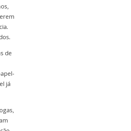
nos,
berem
ia.
dos.
s de
apel-
l já
ogas,
ram
ição