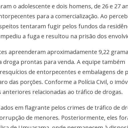
raram o adolescente e dois homens, de 26 e 27 a
torpecentes para a comercialização. Ao perce
speitos tentaram fugir pelos fundos da residênc
 impediu a fuga e resultou na prisão dos envolvi
ntes apreenderam aproximadamente 9,22 grama
da droga prontas para venda. A equipe também
resquícios de entorpecentes e embalagens de p
ro das porções. Conforme a Polícia Civil, o imóve
 anteriores relacionadas ao tráfico de drogas.
dos em flagrante pelos crimes de tráfico de dr
 corrupção de menores. Posteriormente, eles fo
lica de Umuarama, onde permanecem à dispos