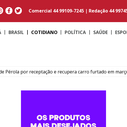
Comercial
44 99109-7245
|
Redação
44 9974
Á
BRASIL
COTIDIANO
POLÍTICA
SAÚDE
ESPO
e Pérola por receptação e recupera carro furtado em març
to do médico Jan Stegmann Filho serão realizados neste s
o suspeito de furtar caminhonetes na região de Umuarama
PM em moto adulterada que acumulava mais de R$ 22 mil em
contram maconha e PM apreende moto adulterada em Perob