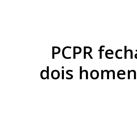
Sicredi reforça comp
Combustíveis ficam 
Exposição de Lucas B
PCPR fecha
dois homen