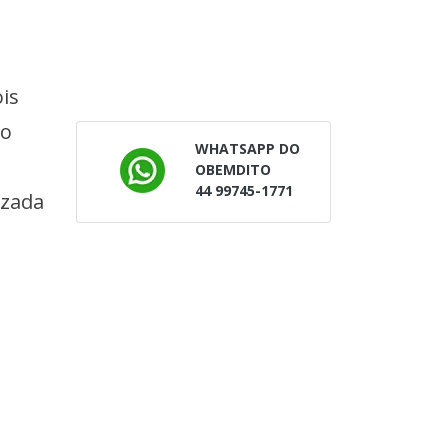
is
do
WHATSAPP DO
OBEMDITO
44 99745-1771
izada