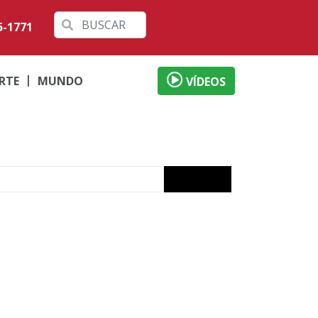
5-1771
RTE
MUNDO
VÍDEOS
izade
ervada