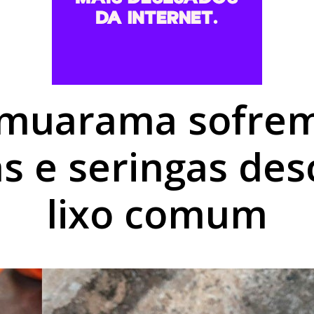
rk garante reconhecimento estadual a Umuarama
,68% em agosto e chega a R$ 496,36 em Umuarama
rofissionais para atendimento a pessoas com TEA
Umuarama sofrem
s e seringas des
lixo comum