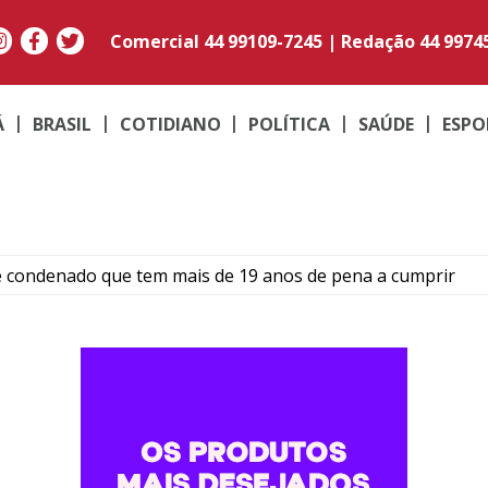
Comercial
44 99109-7245
|
Redação
44 9974
Á
BRASIL
COTIDIANO
POLÍTICA
SAÚDE
ESPO
e condenado que tem mais de 19 anos de pena a cumprir
Umuarama transforma quadradinhos de lã em mantas e am
ma: Família de Alencar afirma que manterá postura mais res
para temporais, ventos acima de 100 km/h e risco de tornado
ós colisão entre carro e motocicleta no centro de Umuarama