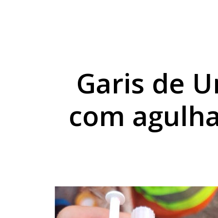
Projeto do TechnoPa
Cesta básica sobe 3
Umuarama capacita p
Garis de 
com agulha