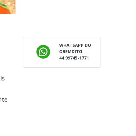
WHATSAPP DO
OBEMDITO
44 99745-1771
is
nte