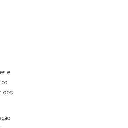
es e
ico
m dos
ação
”,