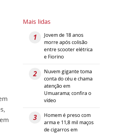
Mais lidas
Jovem de 18 anos
1
morre após colisão
entre scooter elétrica
e Fiorino
Nuvem gigante toma
2
conta do céu e chama
atenção em
Umuarama; confira o
 em
vídeo
s,
Homem é preso com
3
r em
arma e 11,8 mil maços
de cigarros em