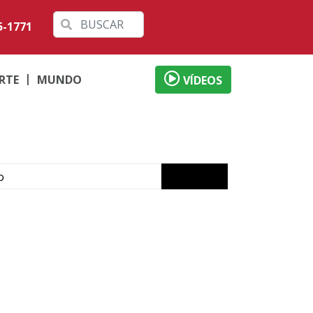
5-1771
RTE
MUNDO
VÍDEOS
o
ábado em Londrina
 débitos
al