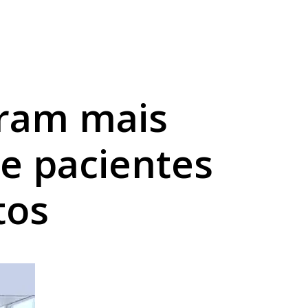
a sexta
abilidade
bram mais
de pacientes
tos