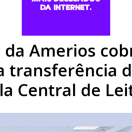
romisso com Goioerê durante a Expo Goio, que começa nest
mais baratos em Umuarama, mas gás de cozinha mantém est
utierrez é aberta no Centro Cultural de Umuarama
s da Amerios co
a transferência 
la Central de Lei