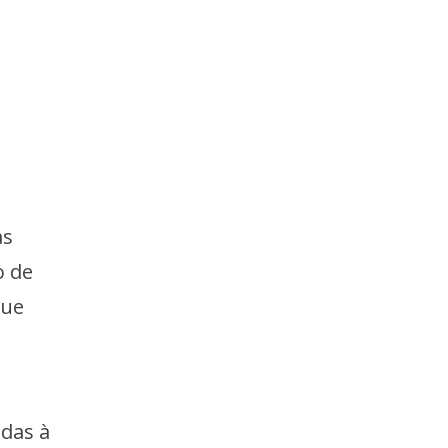
as
o de
que
idas à