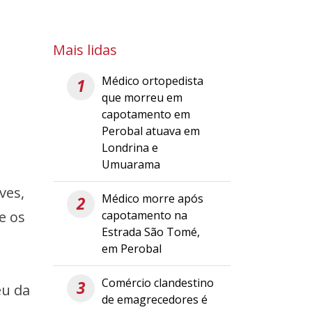
Mais lidas
Médico ortopedista
1
que morreu em
capotamento em
Perobal atuava em
Londrina e
Umuarama
ves,
Médico morre após
2
capotamento na
e os
Estrada São Tomé,
em Perobal
Comércio clandestino
3
eu da
de emagrecedores é