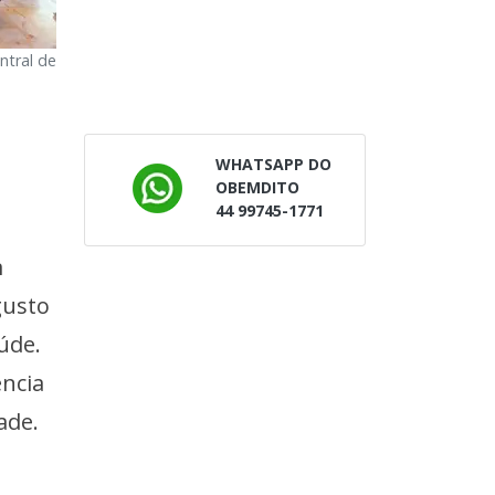
ntral de
WHATSAPP DO
OBEMDITO
44 99745-1771
m
gusto
aúde.
ência
ade.