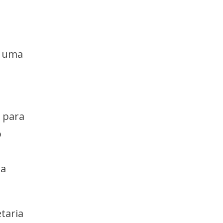
te uma
, para
o
sa
taria