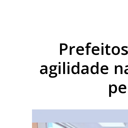
Sicredi reforça comp
Combustíveis ficam 
Exposição de Lucas B
Prefeito
agilidade n
pe