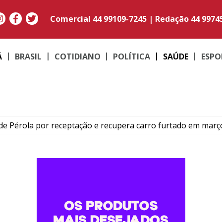
Comercial
44 99109-7245
|
Redação
44 9974
Á
BRASIL
COTIDIANO
POLÍTICA
SAÚDE
ESPO
e Pérola por receptação e recupera carro furtado em març
to do médico Jan Stegmann Filho serão realizados neste s
o suspeito de furtar caminhonetes na região de Umuarama
PM em moto adulterada que acumulava mais de R$ 22 mil em
contram maconha e PM apreende moto adulterada em Perob