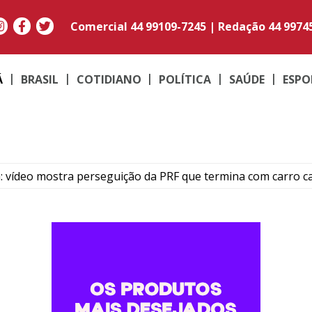
Comercial
44 99109-7245
|
Redação
44 9974
Á
BRASIL
COTIDIANO
POLÍTICA
SAÚDE
ESPO
: vídeo mostra perseguição da PRF que termina com carro 
ilionária de pasta base de cocaína escondida em carreta no
lão premiado com R$ 52,8 mil na quina da Mega-Sena
a nesta sexta com César Menotti & Fabiano e programação 
 lista de espera do Fies nesta sexta-feira