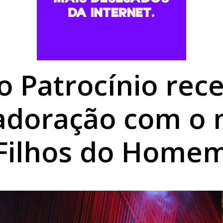
ntro para fortalecer políticas voltadas à população em si
opulação para discutir transporte coletivo em Umuarama
e após caminhão cair em represa na BR-376
o Patrocínio rec
adoração com o 
Filhos do Home