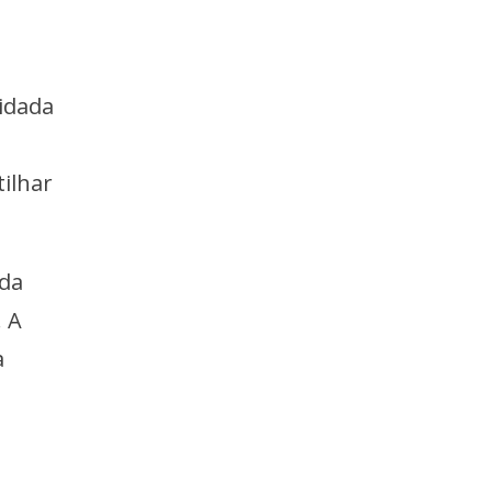
vidada
ilhar
 da
. A
a