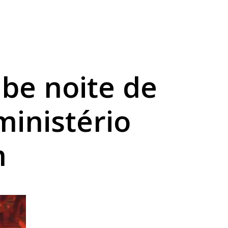
tuação de rua
ebe noite de
ministério
m