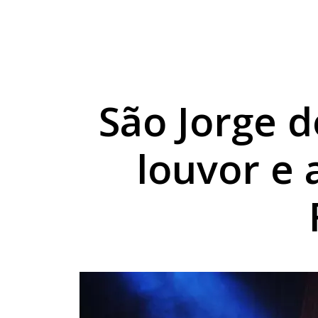
Umuarama recebe enco
Prefeitura convida p
Motorista desaparec
São Jorge d
louvor e 