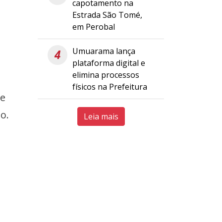
capotamento na
Estrada São Tomé,
em Perobal
Umuarama lança
4
plataforma digital e
elimina processos
físicos na Prefeitura
de
o.
Leia mais