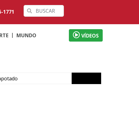
5-1771
RTE
MUNDO
VÍDEOS
capotado
 PR
gratuita