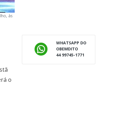
lho, às
WHATSAPP DO
OBEMDITO
44 99745-1771
stã
erá o