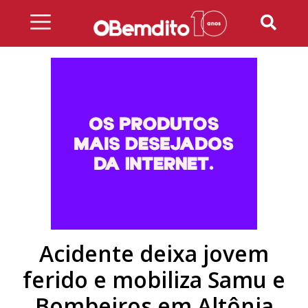
Skip
to
content
Acidente deixa jovem
ferido e mobiliza Samu e
Bombeiros em Altônia