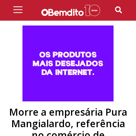
Skip
to
content
Morre a empresária Pura
Mangialardo, referência
no comércio de