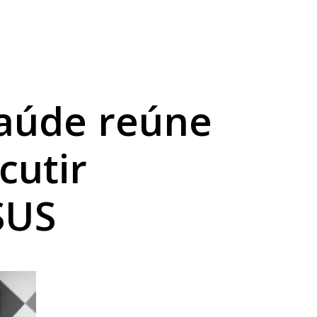
até domingo
Saúde reúne
cutir
SUS