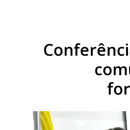
Sicredi entrega prêm
Médico morre após c
Umuarama registra c
Conferênci
comu
fo