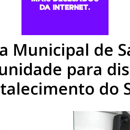
io de seguro de vida a associado de Perobal
apotamento na Estrada São Tomé, em Perobal
huva desde a madrugada e previsão mantém instabilidade 
a Municipal de 
nidade para dis
rtalecimento do 