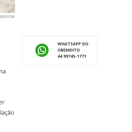
ropostas
WHATSAPP DO
OBEMDITO
44 99745-1771
ema
er
lação