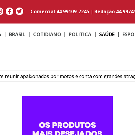
Comercial
44 99109-7245
|
Redação
44 9974
Á
BRASIL
COTIDIANO
POLÍTICA
SAÚDE
ESPO
te reunir apaixonados por motos e conta com grandes atra
ende suspeito e apreende drogas durante ação na região 
e e filha são investigadas por furtos em comércios de Icar
mpartilham experiências no encontro Café com Ideias de Ne
que morreu em capotamento em Perobal atuava em Londri