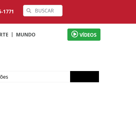
5-1771
RTE
MUNDO
VÍDEOS
ções
de Umuarama
aíma
gócios
na e Umuarama