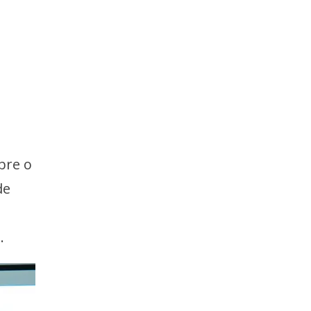
bre o
de
.