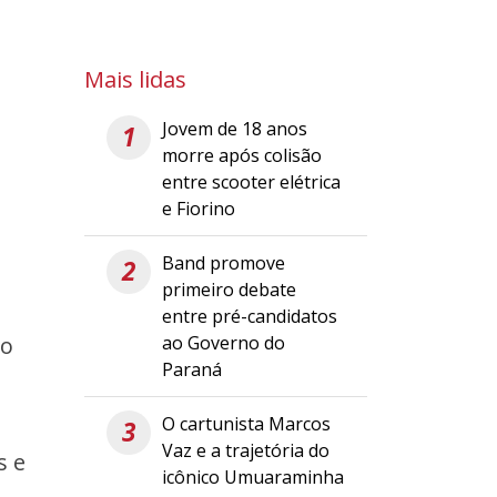
Mais lidas
Jovem de 18 anos
1
morre após colisão
entre scooter elétrica
e Fiorino
Band promove
2
primeiro debate
entre pré-candidatos
ao Governo do
do
Paraná
O cartunista Marcos
3
Vaz e a trajetória do
s e
icônico Umuaraminha