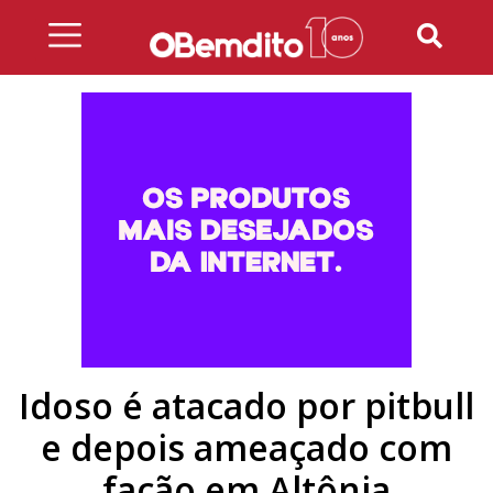
Skip
to
content
Idoso é atacado por pitbull
e depois ameaçado com
facão em Altônia