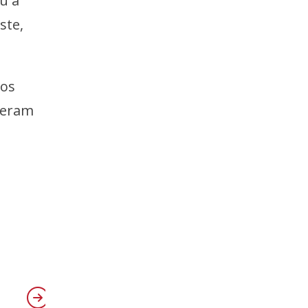
u a
ste,
 os
eceram