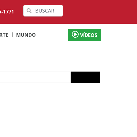
5-1771
RTE
MUNDO
VÍDEOS
izade
ervada