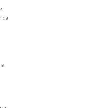
ês
r da
ma.