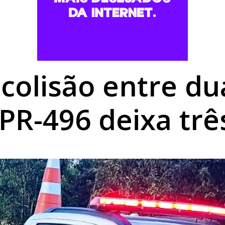
rk garante reconhecimento estadual a Umuarama
,68% em agosto e chega a R$ 496,36 em Umuarama
rofissionais para atendimento a pessoas com TEA
 colisão entre d
PR-496 deixa trê