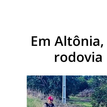
Projeto do TechnoPa
Cesta básica sobe 3
Umuarama capacita p
Em Altônia,
rodovia 