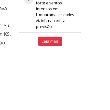
forte e ventos
ava
intensos em
Umuarama e cidades
vizinhas; confira
orreu
previsão
n KS,
Leia mais
ão.