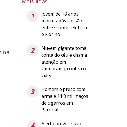
Mais lidas
Jovem de 18 anos
1
morre após colisão
entre scooter elétrica
e Fiorino
Nuvem gigante toma
2
e na
conta do céu e chama
atenção em
Umuarama; confira o
vídeo
Homem é preso com
3
arma e 11,8 mil maços
de cigarros em
Perobal
Alerta prevê chuva
4