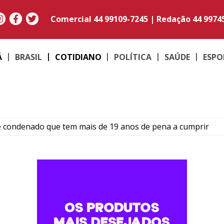
Comercial
44 99109-7245
|
Redação
44 9974
Á
BRASIL
COTIDIANO
POLÍTICA
SAÚDE
ESPO
e condenado que tem mais de 19 anos de pena a cumprir
Umuarama transforma quadradinhos de lã em mantas e am
ma: Família de Alencar afirma que manterá postura mais res
para temporais, ventos acima de 100 km/h e risco de tornado
ós colisão entre carro e motocicleta no centro de Umuarama