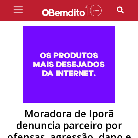
Skip
to
content
Moradora de Iporã
denuncia parceiro por
ofensas, agressão, dano e