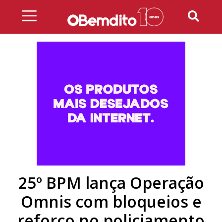
Skip
to
content
25º BPM lança Operação
Omnis com bloqueios e
reforço no policiamento