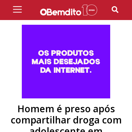
Skip
to
content
Homem é preso após
compartilhar droga com
adolescente em