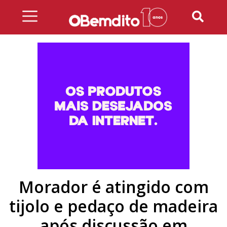
Skip
to
content
Morador é atingido com
tijolo e pedaço de madeira
após discussão em