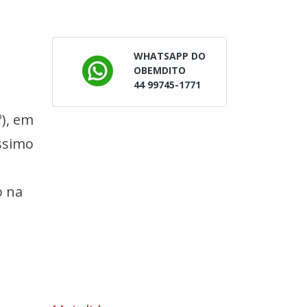
WHATSAPP DO
OBEMDITO
44 99745-1771
º), em
ssimo
o na