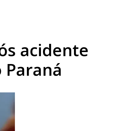
a sexta
abilidade
ós acidente
o Paraná