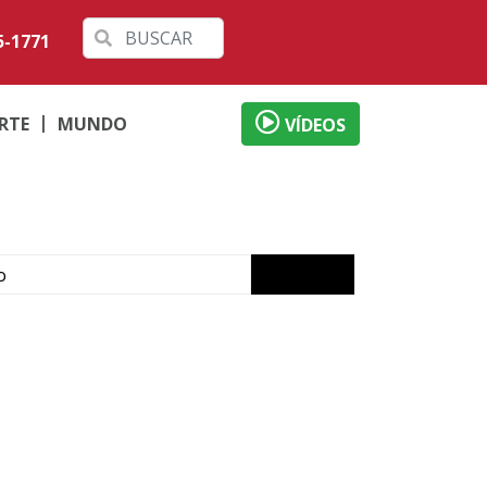
5-1771
RTE
MUNDO
VÍDEOS
o
ábado em Londrina
 débitos
al