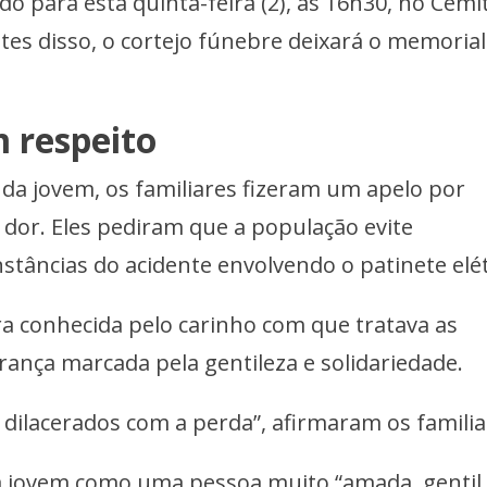
 para esta quinta-feira (2), às 16h30, no Cemi
es disso, o cortejo fúnebre deixará o memorial
 respeito
da jovem, os familiares fizeram um apelo por
or. Eles pediram que a população evite
stâncias do acidente envolvendo o patinete elét
era conhecida pelo carinho com que tratava as
ança marcada pela gentileza e solidariedade.
o dilacerados com a perda”, afirmaram os familia
 jovem como uma pessoa muito “amada, gentil