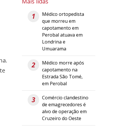
Mais lidas
Médico ortopedista
1
que morreu em
capotamento em
Perobal atuava em
Londrina e
Umuarama
na.
Médico morre após
2
capotamento na
te
Estrada São Tomé,
em Perobal
Comércio clandestino
3
de emagrecedores é
alvo de operação em
Cruzeiro do Oeste