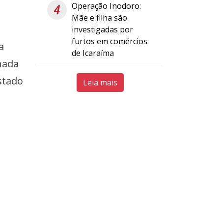
Operação Inodoro:
4
Mãe e filha são
investigadas por
furtos em comércios
a
de Icaraíma
hada
stado
Leia mais