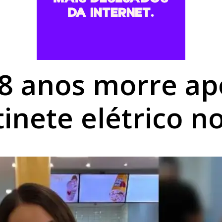
romisso com Goioerê durante a Expo Goio, que começa nest
mais baratos em Umuarama, mas gás de cozinha mantém est
utierrez é aberta no Centro Cultural de Umuarama
8 anos morre ap
inete elétrico n