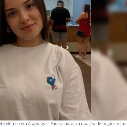
e elétrico em Arapongas. Família autoriza doação de órgãos e faz