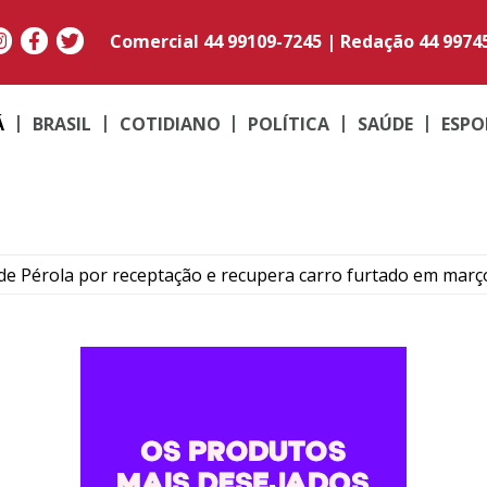
Comercial
44 99109-7245
|
Redação
44 9974
Á
BRASIL
COTIDIANO
POLÍTICA
SAÚDE
ESPO
e Pérola por receptação e recupera carro furtado em març
to do médico Jan Stegmann Filho serão realizados neste s
o suspeito de furtar caminhonetes na região de Umuarama
PM em moto adulterada que acumulava mais de R$ 22 mil em
contram maconha e PM apreende moto adulterada em Perob