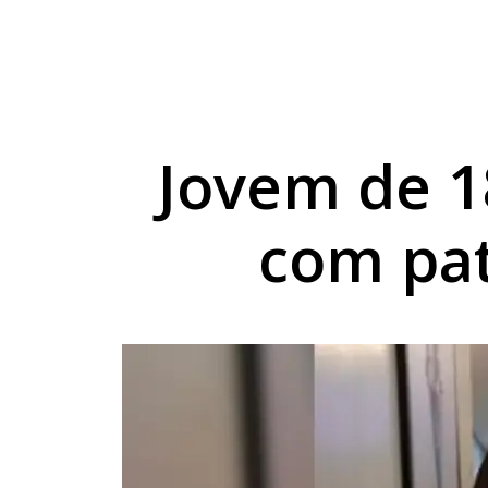
Sicredi reforça comp
Combustíveis ficam 
Exposição de Lucas B
Jovem de 1
com pat