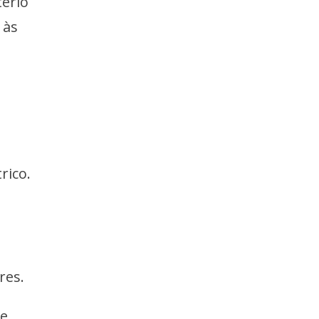
tério
 às
rico.
res.
 e