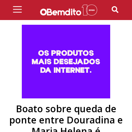
Skip
to
content
Boato sobre queda de
ponte entre Douradina e
Maria Helena é