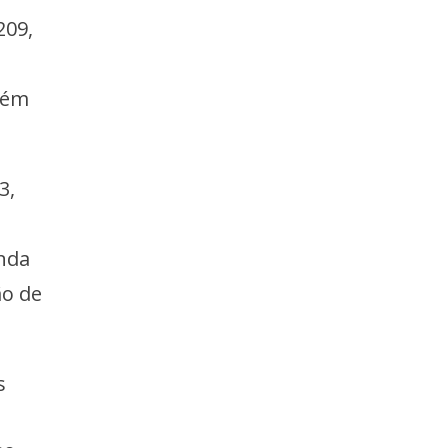
209,
bém
3,
nda
ão de
s