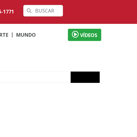
5-1771
RTE
MUNDO
VÍDEOS
izade
ervada