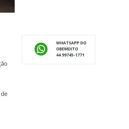
WHATSAPP DO
OBEMDITO
44 99745-1771
ção
 de