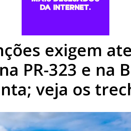
rk garante reconhecimento estadual a Umuarama
,68% em agosto e chega a R$ 496,36 em Umuarama
rofissionais para atendimento a pessoas com TEA
nções exigem at
na PR-323 e na 
nta; veja os tre