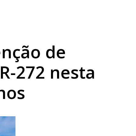
enção de
BR-272 nesta
chos