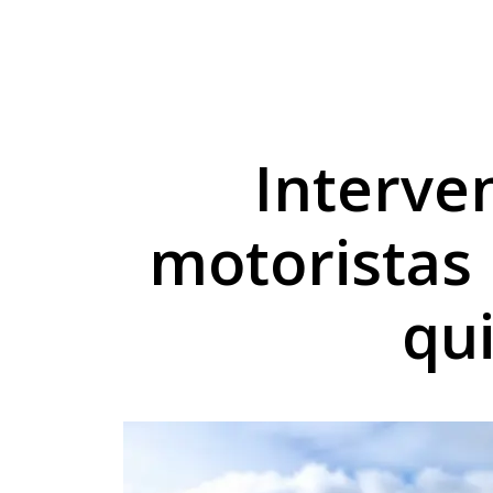
Projeto do TechnoPa
Cesta básica sobe 3
Umuarama capacita p
Interve
motoristas 
qui