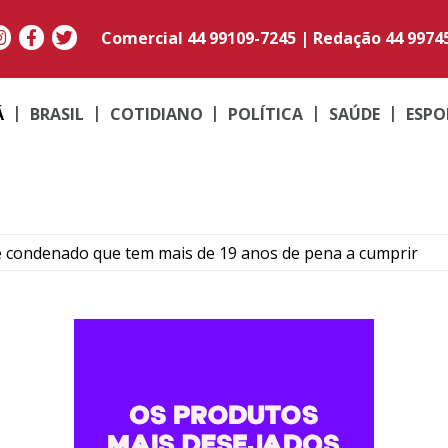
Comercial
44 99109-7245
|
Redação
44 9974
Á
BRASIL
COTIDIANO
POLÍTICA
SAÚDE
ESPO
e condenado que tem mais de 19 anos de pena a cumprir
Umuarama transforma quadradinhos de lã em mantas e am
ma: Família de Alencar afirma que manterá postura mais res
para temporais, ventos acima de 100 km/h e risco de tornado
ós colisão entre carro e motocicleta no centro de Umuarama