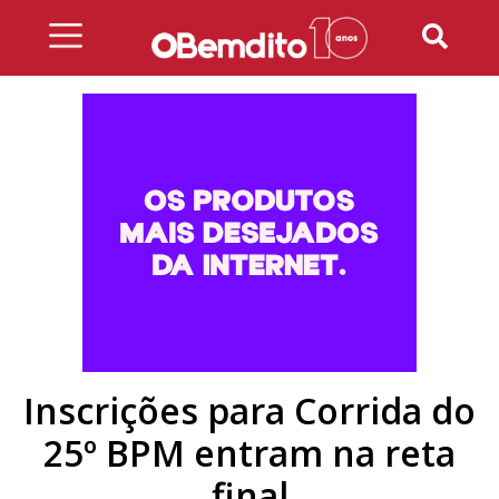
Skip
to
content
Inscrições para Corrida do
25º BPM entram na reta
final