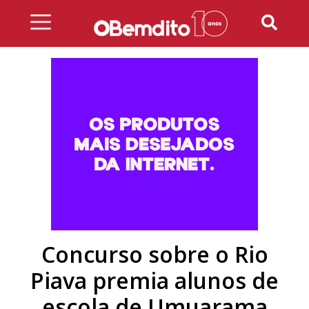
Skip
to
content
Concurso sobre o Rio
Piava premia alunos de
escola de Umuarama