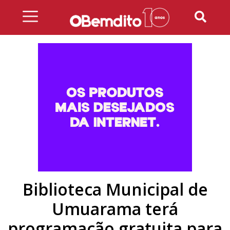
Skip
to
content
Biblioteca Municipal de
Umuarama terá
programação gratuita para