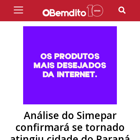
Skip
to
content
Análise do Simepar
confirmará se tornado
atingiu cidade do Paraná