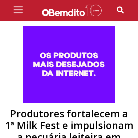
Skip
to
content
Produtores fortalecem a
1ª Milk Fest e impulsionam
a pecuária leiteira em