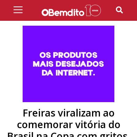
Skip
to
content
Freiras viralizam ao
comemorar vitória do
Brasil na Copa com gritos,