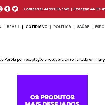
Comercial
44 99109-7245
|
Redação
44 9974
Á
BRASIL
COTIDIANO
POLÍTICA
SAÚDE
ESPO
e Pérola por receptação e recupera carro furtado em març
to do médico Jan Stegmann Filho serão realizados neste s
o suspeito de furtar caminhonetes na região de Umuarama
PM em moto adulterada que acumulava mais de R$ 22 mil em
contram maconha e PM apreende moto adulterada em Perob