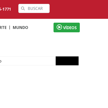
5-1771
RTE
MUNDO
VÍDEOS
o
ábado em Londrina
 débitos
al