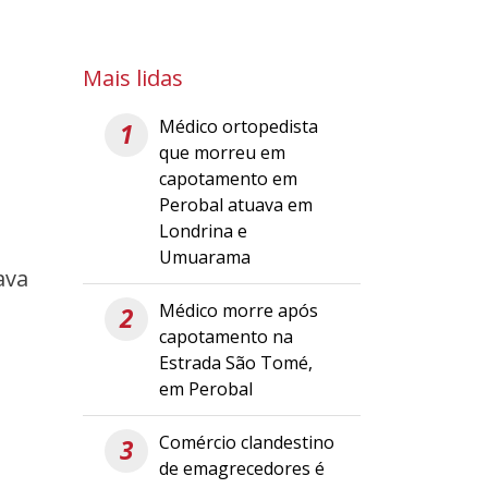
Mais lidas
Médico ortopedista
1
que morreu em
capotamento em
Perobal atuava em
Londrina e
Umuarama
ava
Médico morre após
2
2
capotamento na
Estrada São Tomé,
em Perobal
Comércio clandestino
3
de emagrecedores é