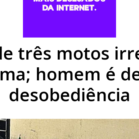
romisso com Goioerê durante a Expo Goio, que começa nest
mais baratos em Umuarama, mas gás de cozinha mantém est
utierrez é aberta no Centro Cultural de Umuarama
e três motos irr
ma; homem é det
desobediência