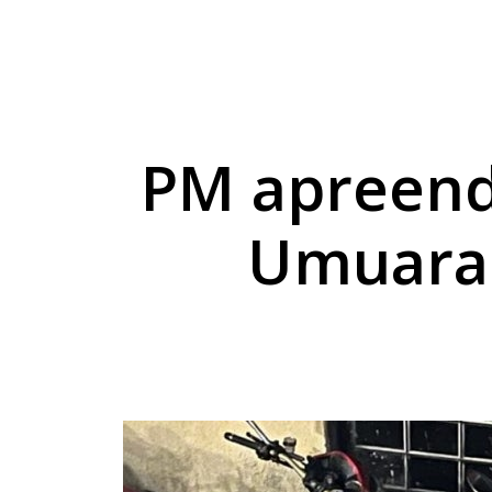
Sicredi reforça comp
Combustíveis ficam 
Exposição de Lucas B
PM apreend
Umuara