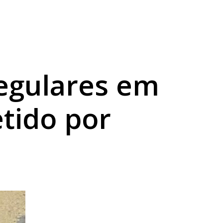
a sexta
abilidade
egulares em
ido por