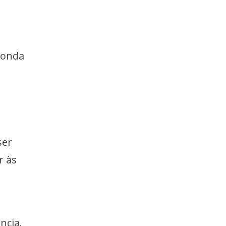
Honda
ser
r às
ncia.