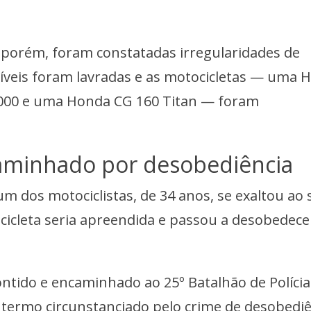
s, porém, foram constatadas irregularidades de
abíveis foram lavradas e as motocicletas — uma 
000 e uma Honda CG 160 Titan — foram
aminhado por desobediência
m dos motociclistas, de 34 anos, se exaltou ao 
icleta seria apreendida e passou a desobedece
contido e encaminhado ao 25º Batalhão de Polícia
m termo circunstanciado pelo crime de desobediê