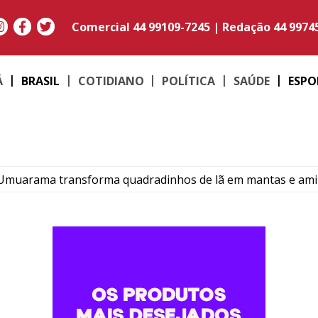
Comercial
44 99109-7245
|
Redação
44 9974
Á
BRASIL
COTIDIANO
POLÍTICA
SAÚDE
ESPO
Umuarama transforma quadradinhos de lã em mantas e am
ma: Família de Alencar afirma que manterá postura mais res
para temporais, ventos acima de 100 km/h e risco de tornado
ós colisão entre carro e motocicleta no centro de Umuarama
rk garante reconhecimento estadual a Umuarama