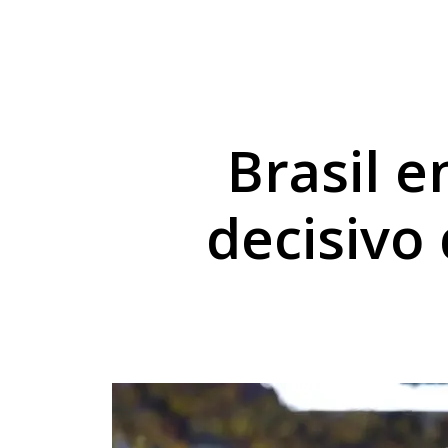
Cesta básica sobe 3
Umuarama capacita p
Umuarama lança plata
Brasil 
decisivo