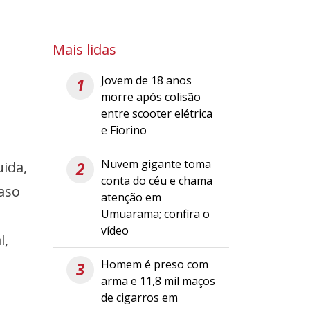
Mais lidas
Jovem de 18 anos
1
morre após colisão
entre scooter elétrica
e Fiorino
Nuvem gigante toma
ida,
2
conta do céu e chama
aso
atenção em
Umuarama; confira o
vídeo
l,
Homem é preso com
3
arma e 11,8 mil maços
de cigarros em