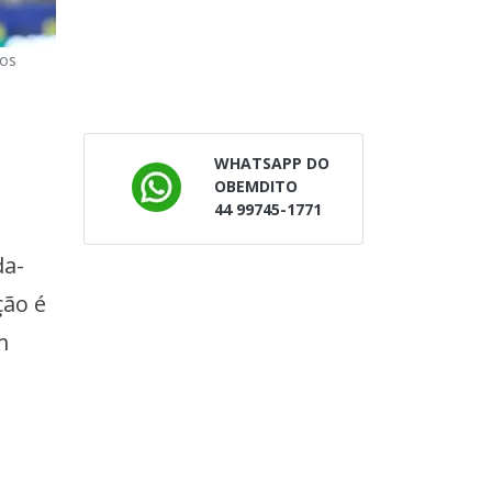
 os
WHATSAPP DO
OBEMDITO
44 99745-1771
da-
ção é
m