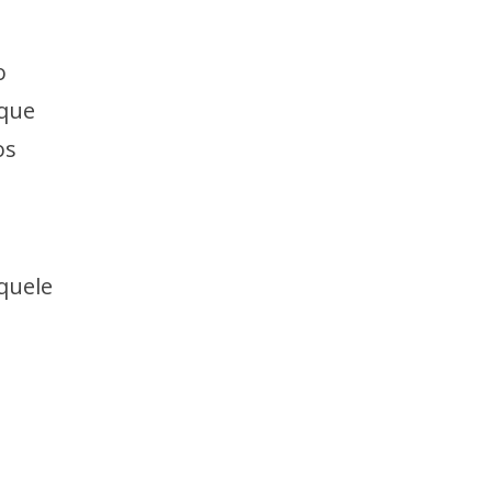
o
 que
os
quele