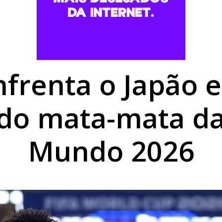
,68% em agosto e chega a R$ 496,36 em Umuarama
rofissionais para atendimento a pessoas com TEA
forma digital e elimina processos físicos na Prefeitura
enfrenta o Japão 
 do mata-mata d
Mundo 2026