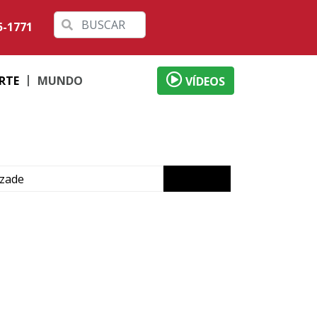
5-1771
RTE
MUNDO
VÍDEOS
izade
ervada