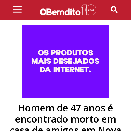
Skip
to
content
Homem de 47 anos é
encontrado morto em
casa de amigos em Nova