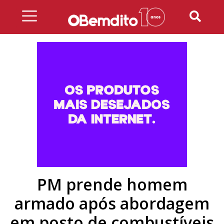
Skip
to
content
PM prende homem
armado após abordagem
em posto de combustíveis