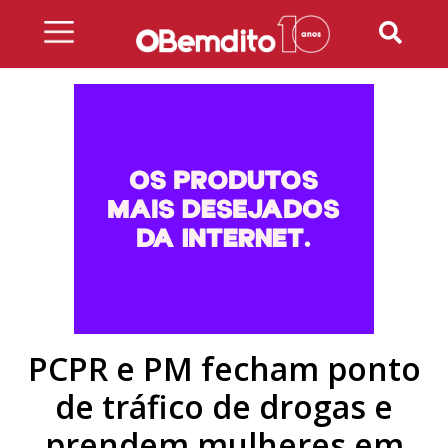
Skip
to
content
PCPR e PM fecham ponto
de tráfico de drogas e
prendem mulheres em