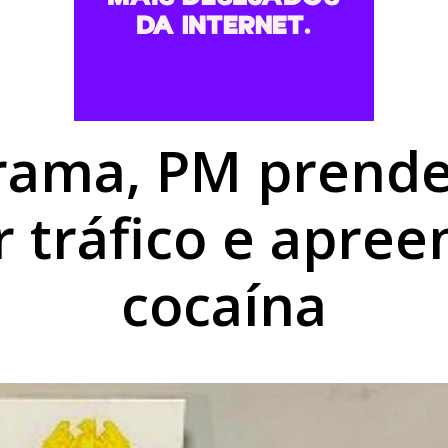
to do médico Jan Stegmann Filho serão realizados neste s
o suspeito de furtar caminhonetes na região de Umuarama
PM em moto adulterada que acumulava mais de R$ 22 mil em
ama, PM prend
 tráfico e apree
cocaína