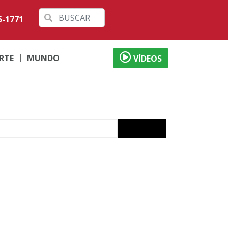
5-1771
RTE
MUNDO
VÍDEOS
de Dia dos Pais
o