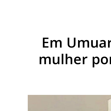
Velório e sepultamen
Acidente expõe grup
Adolescente foge da 
Em Umuar
mulher por