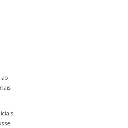
e ao
iais
ciais
osse