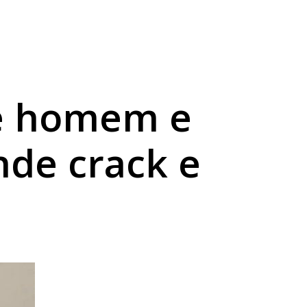
ábado em Londrina
 débitos
e homem e
nde crack e