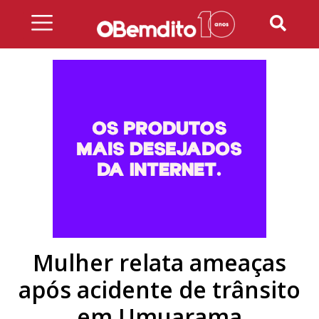
Skip
to
content
Mulher relata ameaças
após acidente de trânsito
em Umuarama