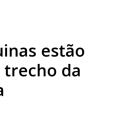
té domingo
onal
inas estão
o trecho da
a