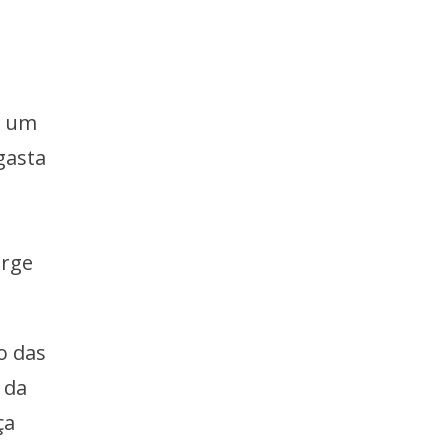
i um
gasta
orge
o das
 da
ça