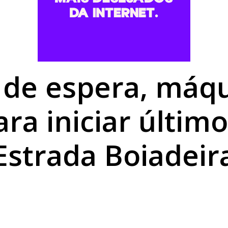
a a fronteira: LG Importados segue com grandes ofertas a
umano é nutrição completa e proteção para a vida toda
be o Magnus no último jogo da primeira fase da Liga Naci
 de espera, máqu
ra iniciar últim
Estrada Boiadeir