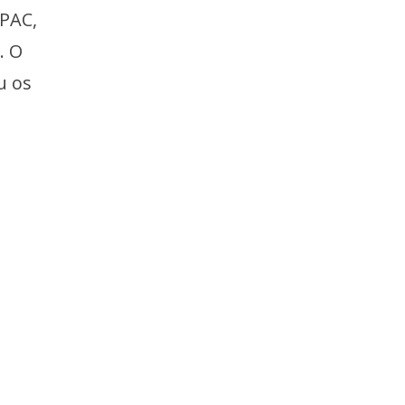
PAC,
. O
u os