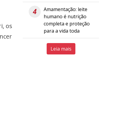
Amamentação: leite
4
humano é nutrição
completa e proteção
i, os
para a vida toda
ncer
Leia mais