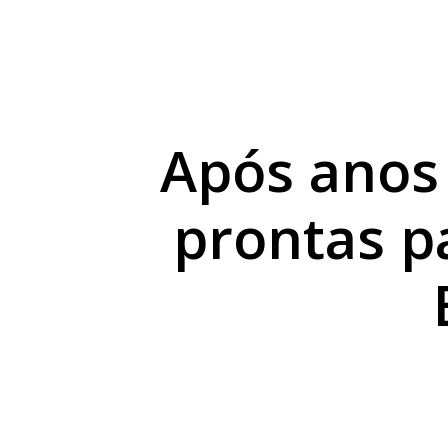
Crazy Week moviment
Amamentação: leite h
Umuarama Futsal rece
Após anos
prontas pa