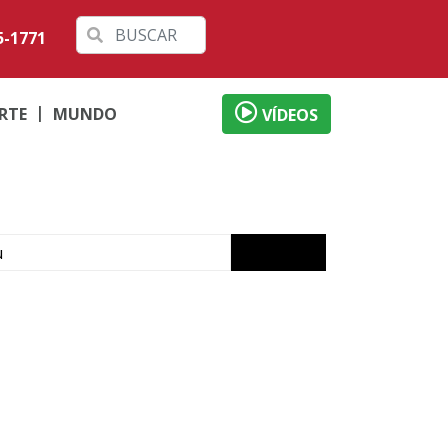
5-1771
RTE
MUNDO
VÍDEOS
u
de
m Ivaté