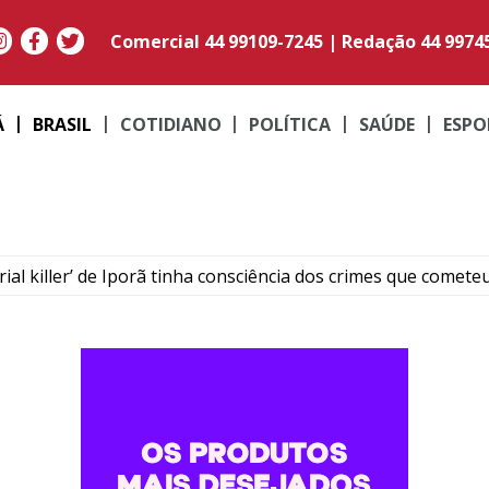
Comercial
44 99109-7245
|
Redação
44 9974
Á
BRASIL
COTIDIANO
POLÍTICA
SAÚDE
ESPO
rial killer’ de Iporã tinha consciência dos crimes que comete
ega a Umuarama e conquista clientes pelo sabor e praticida
os, 65kg de carne, itens de camping e toda fiação de casa e
rocura a PM após ser agredido por três venezuelanos
or homicídio que rompeu a tornozeleira se apresenta à PM