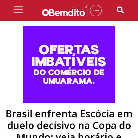
Skip
to
content
Brasil enfrenta Escócia em
duelo decisivo na Copa do
Mundo; veja horário e