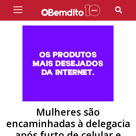
Skip
to
content
Mulheres são
encaminhadas à delegacia
após furto de celular e