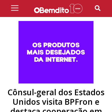
Skip
to
content
Cônsul-geral dos Estados
Unidos visita BPFron e
destaca cooperação em